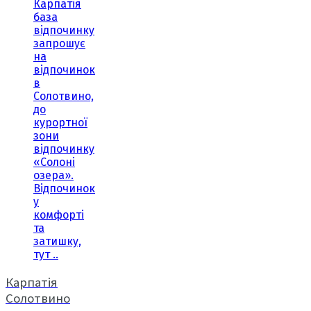
Карпатія
база
відпочинку
запрошує
на
відпочинок
в
Солотвино,
до
курортної
зони
відпочинку
«Солоні
озера».
Відпочинок
у
комфорті
та
затишку,
тут ..
Карпатія
Солотвино