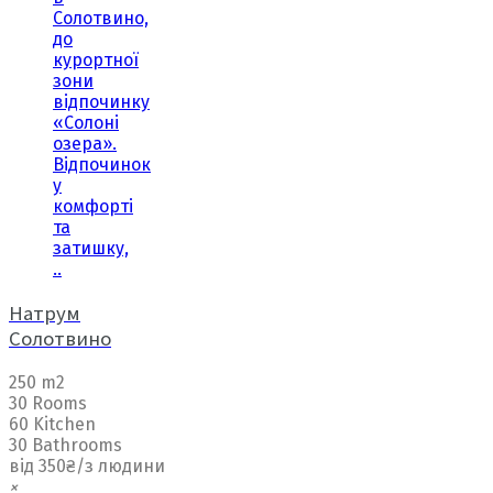
Солотвино,
до
курортної
зони
відпочинку
«Солоні
озера».
Відпочинок
у
комфорті
та
затишку,
..
Натрум
Солотвино
250 m2
30 Rooms
60 Kitchen
30 Bathrooms
від 350₴/з людини
×