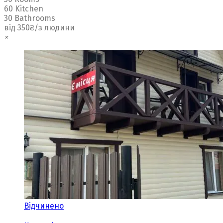
60 Kitchen
30 Bathrooms
від 350₴/з людини
×
Відчинено