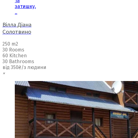
та
затишку,
..
Вілла Діана
Солотвино
250 m2
30 Rooms
60 Kitchen
30 Bathrooms
від 350₴/з людини
×