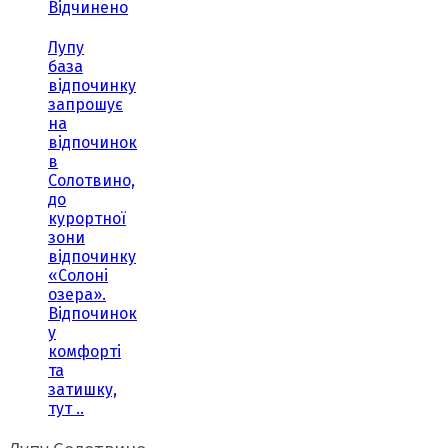
Відчинено
Лупу
база
відпочинку
запрошує
на
відпочинок
в
Солотвино,
до
курортної
зони
відпочинку
«Солоні
озера».
Відпочинок
у
комфорті
та
затишку,
тут ..