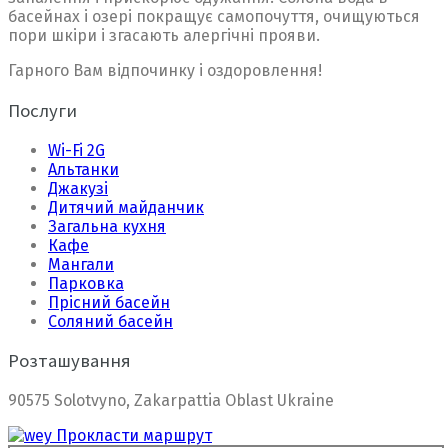
басейнах і озері покращує самопочуття, очищуються
пори шкіри і згасають алергічні прояви.
Гарного Вам відпочинку і оздоровлення!
Послуги
Wi-Fi 2G
Альтанки
Джакузі
Дитячий майданчик
Загальна кухня
Кафе
Мангали
Парковка
Прісний басейн
Соляний басейн
Розташування
90575 Solotvyno, Zakarpattia Oblast Ukraine
Прокласти маршрут