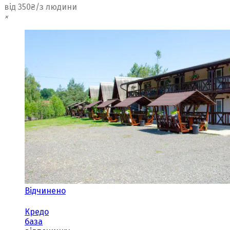
від 350₴/з людини
×
Відчинено
Кредо
база