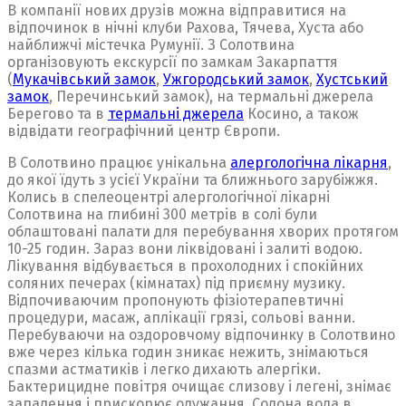
В компанії нових друзів можна відправитися на
відпочинок в нічні клуби Рахова, Тячева, Хуста або
найближчі містечка Румунії. З Солотвина
організовують екскурсії по замкам Закарпаття
(
Мукачівський замок
,
Ужгородський замок
,
Хустський
замок
, Перечинський замок), на термальні джерела
Берегово та в
термальні джерела
Косино, а також
відвідати географічний центр Європи.
В Солотвино працює унікальна
алергологічна лікарня
,
до якої їдуть з усієї України та ближнього зарубіжжя.
Колись в спелеоцентрі алергологічної лікарні
Солотвина на глибині 300 метрів в солі були
облаштовані палати для перебування хворих протягом
10-25 годин. Зараз вони ліквідовані і залиті водою.
Лікування відбувається в прохолодних і спокійних
соляних печерах (кімнатах) під приємну музику.
Відпочиваючим пропонують фізіотерапевтичні
процедури, масаж, аплікації грязі, сольові ванни.
Перебуваючи на оздоровчому відпочинку в Солотвино
вже через кілька годин зникає нежить, знімаються
спазми астматиків і легко дихають алергіки.
Бактерицидне повітря очищає слизову і легені, знімає
запалення і прискорює одужання. Солона вода в