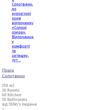
Солотвино,
до
курортної
зони
відпочинку
«Солоні
озера».
Відпочинок
у
комфорті
та
затишку,
тут ..
Прага
Солотвино
250 m2
30 Rooms
60 Kitchen
30 Bathrooms
від 350₴/з людини
×