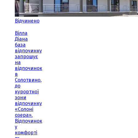
Відчинено
Вілла
Діана
база
відпочинку
запрошує
на
відпочинок
в
Солотвино,
до
курортної
зони
відпочинку
«Солоні
озера».
Відпочинок
у
комфорті