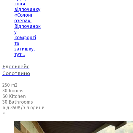
зони
відпочинку
«Солоні
озера».
Відпочинок
у
комфорті
та
затишку,
тут ..
Едельвейс
Солотвино
250 m2
30 Rooms
60 Kitchen
30 Bathrooms
від 350₴/з людини
×