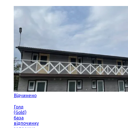
Відчинено
Голд
(Gold)
база
відпочинку