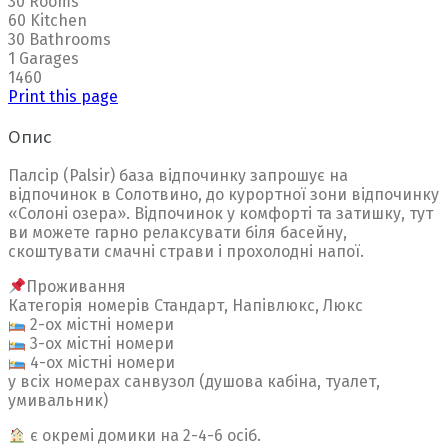
30 Rooms
60 Kitchen
30 Bathrooms
1 Garages
1460
Print this page
Опис
Палсір (Palsir) база відпочинку запрошує на
відпочинок в Солотвино, до курортної зони відпочинку
«Солоні озера». Відпочинок у комфорті та затишку, тут
ви можете гарно релаксувати біля басейну,
скоштувати смачні страви і прохолодні напої.
Проживання
Категорія номерів Стандарт, Напівлюкс, Люкс
2-ох містні номери
3-ох містні номери
4-ох містні номери
у всіх номерах санвузол (душова кабіна, туалет,
умивальник)
є окремі домики на 2-4-6 осіб.