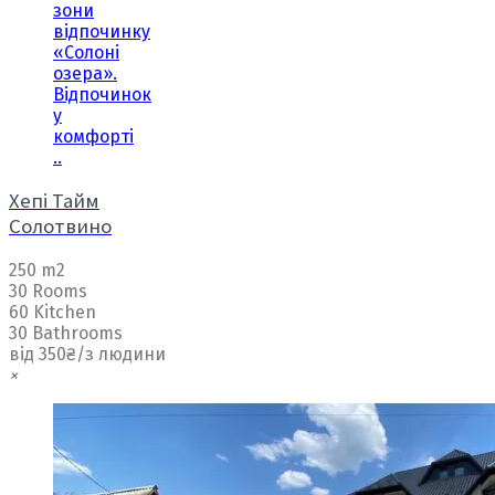
зони
відпочинку
«Солоні
озера».
Відпочинок
у
комфорті
..
Хепі Тайм
Солотвино
250 m2
30 Rooms
60 Kitchen
30 Bathrooms
від 350₴/з людини
×