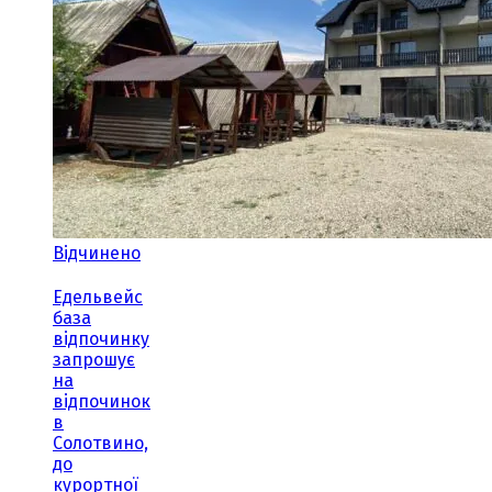
Відчинено
Едельвейс
база
відпочинку
запрошує
на
відпочинок
в
Солотвино,
до
курортної