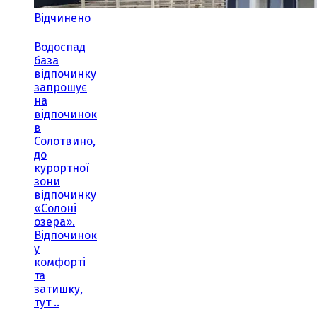
Відчинено
Водоспад
база
відпочинку
запрошує
на
відпочинок
в
Солотвино,
до
курортної
зони
відпочинку
«Солоні
озера».
Відпочинок
у
комфорті
та
затишку,
тут ..