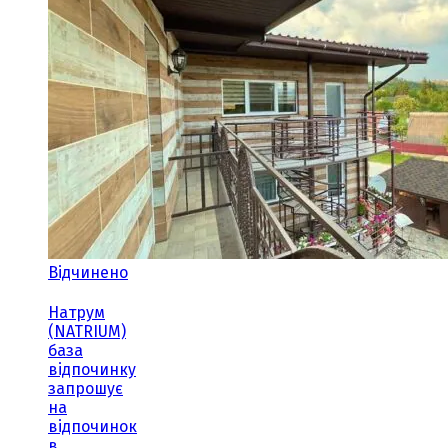
Відчинено
Натрум
(NATRIUM)
база
відпочинку
запрошує
на
відпочинок
в