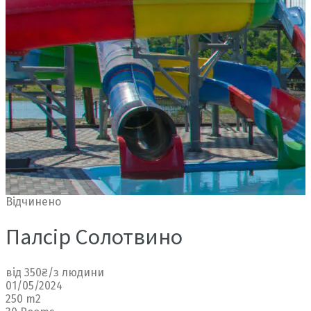
Відчинено
Палсір Солотвино
від 350₴/з людини
01/05/2024
250 m2