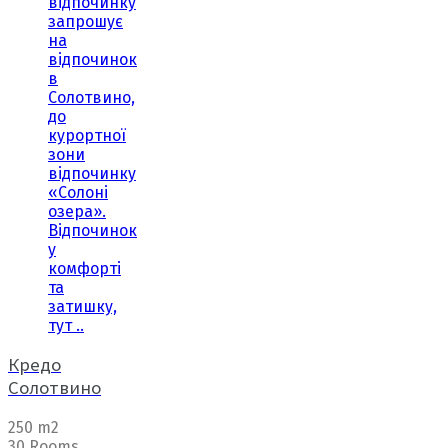
відпочинку
запрошує
на
відпочинок
в
Солотвино,
до
курортної
зони
відпочинку
«Солоні
озера».
Відпочинок
у
комфорті
та
затишку,
тут ..
Кредо
Солотвино
250 m2
30 Rooms