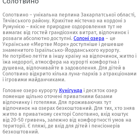
Солотвино
Солотвино – унікальна перлина Закарпатської області,
Тячівського району. Крихітне містечко на кордоні з
Румунією – якісне природне оздоровлення тут не
вимагає від гостей грандіозних витрат, відпочинок і
розваги абсолютно доступні.
Солоні озера
– це
Українське «Мертве Море» доступніше і дешевше
знаменитого Ізраїльсько-Йорданського курорту.
Не потрібно летіти в іншу країну на відпочинок, житло і
їжа недорогі, атмосфера на курорті комфортна і
душевна, відпочивайте в задоволення. Для дітей в
Солотвино відкрито кілька луна-парків з атракціонами
і ігровими майданчиками.
Головне озеро курорту
Кунігунда
і десяток озер
поменше щільно оточені приватними базами
відпочинку і готелями. Для проживаючих тут
відпочинок на озерах безкоштовний. Для тих, хто зняв
житло в приватному секторі Солотвино, вхід коштує
від 20-50 гривень, залежно від комфортності умов на
території. Є пляжі, де вхід для дітей і пенсіонерів
безкоштовний.