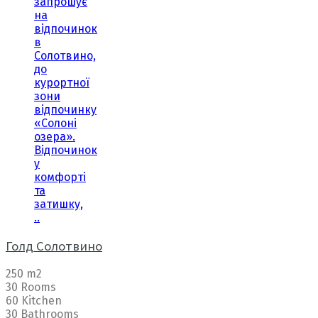
запрошує
на
відпочинок
в
Солотвино,
до
курортної
зони
відпочинку
«Солоні
озера».
Відпочинок
у
комфорті
та
затишку,
..
Голд Солотвино
250 m2
30 Rooms
60 Kitchen
30 Bathrooms