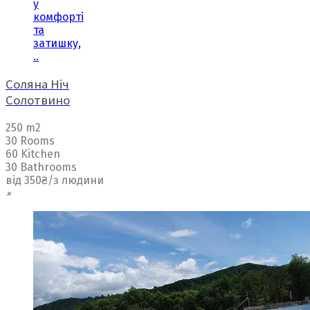
у
комфорті
та
затишку,
..
Соляна Ніч
Солотвино
250 m2
30 Rooms
60 Kitchen
30 Bathrooms
від 350₴/з людини
×