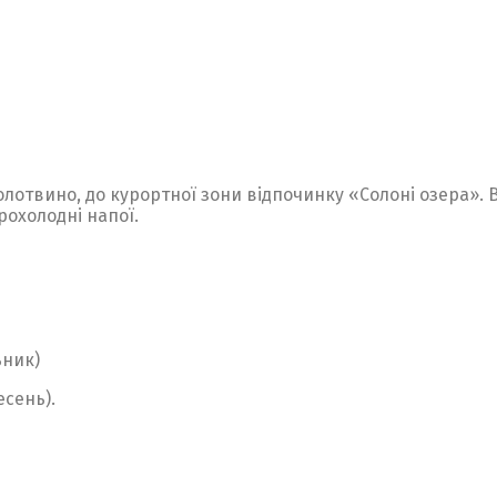
олотвино, до курортної зони відпочинку «Солоні озера». 
рохолодні напої.
ьник)
есень).