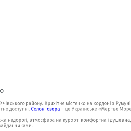
но
ячівського району. Крихітне містечко на кордоні з Румун
ютно доступні.
Солоні озера
– це Українське «Мертве Море
і їжа недорогі, атмосфера на курорті комфортна і душевна
 майданчиками.