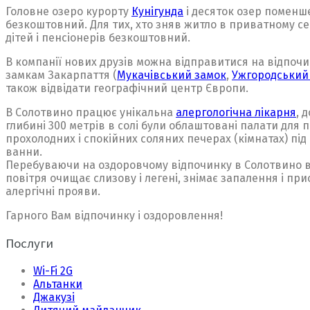
Головне озеро курорту
Кунігунда
і десяток озер поменш
безкоштовний. Для тих, хто зняв житло в приватному сект
дітей і пенсіонерів безкоштовний.
В компанії нових друзів можна відправитися на відпочин
замкам Закарпаття (
Мукачівський замок
,
Ужгородський
також відвідати географічний центр Європи.
В Солотвино працює унікальна
алергологічна лікарня
, 
глибині 300 метрів в солі були облаштовані палати для 
прохолодних і спокійних соляних печерах (кімнатах) пі
ванни.
Перебуваючи на оздоровчому відпочинку в Солотвино вж
повітря очищає слизову і легені, знімає запалення і п
алергічні прояви.
Гарного Вам відпочинку і оздоровлення!
Послуги
Wi-Fi 2G
Альтанки
Джакузі