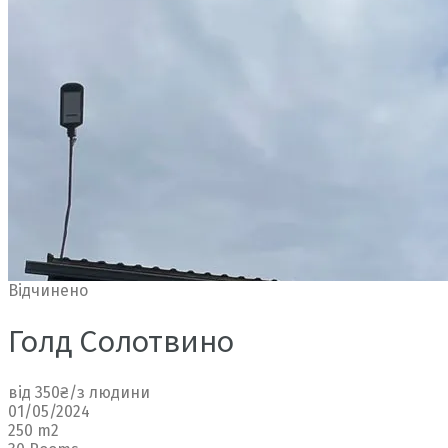
Відчинено
Голд Солотвино
від 350₴/з людини
01/05/2024
250 m2