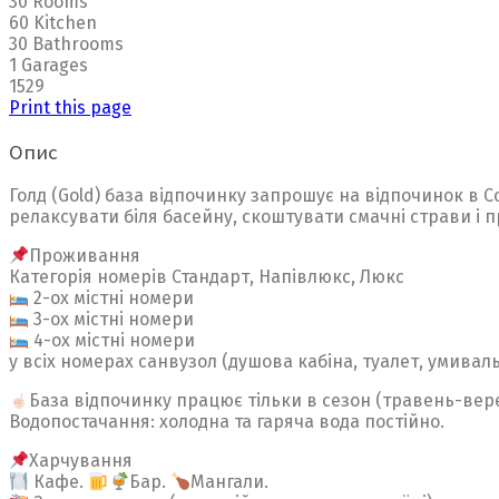
30 Rooms
60 Kitchen
30 Bathrooms
1 Garages
1529
Print this page
Опис
Голд (Gold) база відпочинку запрошує на відпочинок в С
релаксувати біля басейну, скоштувати смачні страви і п
Проживання
Категорія номерів Стандарт, Напівлюкс, Люкс
2-ох містні номери
3-ох містні номери
4-ох містні номери
у всіх номерах санвузол (душова кабіна, туалет, умивал
База відпочинку працює тільки в сезон (травень-вер
Водопостачання: холодна та гаряча вода постійно.
Харчування
Кафе.
Бар.
Мангали.