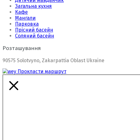
Дитячий майданчик
Загальна кухня
Кафе
Мангали
Парковка
Прісний басейн
Соляний басейн
Розташування
90575 Solotvyno, Zakarpattia Oblast Ukraine
Прокласти маршрут