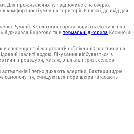
ми. Для проживаючих тут відпочинок на озерах
д комфортності умов на території. Є пляжі, де вхід для
течка Румунії. З Солотвина організовують екскурсії по
льні джерела Берегово та в
термальні джерела
Косино, а
ись в спелеоцентрі алергологічної лікарні Солотвина на
ідовані і залиті водою. Лікування відбувається в
тичні процедури, масаж, аплікації грязі, сольові
астматиків і легко дихають алергіки. Бактерицидне
щує самопочуття, очищуються пори шкіри і згасають