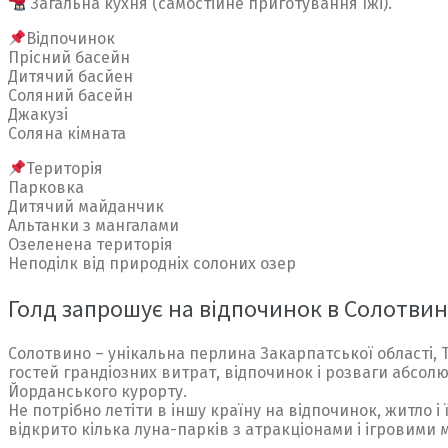
Загальна кухня (самостійне приготування їжі).
Відпочинок
Прісний басейн
Дитячий басйен
Соляний басейн
Джакузі
Соляна кімната
Територія
Парковка
Дитячий майданчик
Альтанки з мангалами
Озеленена територія
Неподілк від природніх солоних озер
Голд запрошує на відпочинок в Солотви
Солотвино – унікальна перлина Закарпатської області, Т
гостей грандіозних витрат, відпочинок і розваги абсол
Йорданського курорту.
Не потрібно летіти в іншу країну на відпочинок, житло 
відкрито кілька луна-парків з атракціонами і ігровими