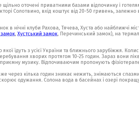
е щільно оточені приватними базами відпочинку і готеля
орі Солотвино, вхід коштує від 20-50 гривень, залежно ві
ок в нічні клуби Рахова, Тячева, Хуста або найближчі міс
 замок
,
Хустський замок
, Перечинський замок), на терма
до якої їдуть з усієї України та ближнього зарубіжжя. Кол
перебування хворих протягом 10-25 годин. Зараз вони лікв
д приємну музику. Відпочиваючим пропонують фізіотерапев
е через кілька годин зникає нежить, знімаються спазми 
рискорює одужання. Солона вода в басейнах і озері покра