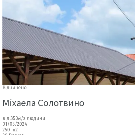
Відчинено
Міхаела Солотвино
від 350₴/з людини
01/05/2024
250 m2