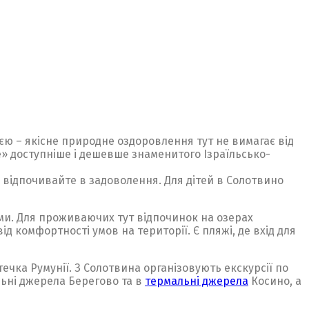
ією – якісне природне оздоровлення тут не вимагає від
» доступніше і дешевше знаменитого Ізраїльсько-
, відпочивайте в задоволення. Для дітей в Солотвино
ми. Для проживаючих тут відпочинок на озерах
д комфортності умов на території. Є пляжі, де вхід для
течка Румунії. З Солотвина організовують екскурсії по
льні джерела Берегово та в
термальні джерела
Косино, а