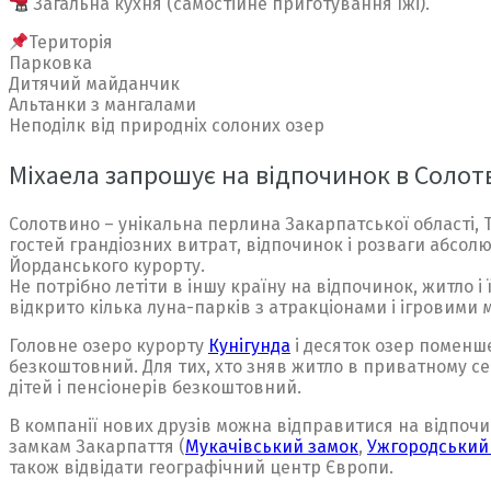
Загальна кухня (самостійне приготування їжі).
Територія
Парковка
Дитячий майданчик
Альтанки з мангалами
Неподілк від природніх солоних озер
Міхаела запрошує на відпочинок в Соло
Солотвино – унікальна перлина Закарпатської області, Т
гостей грандіозних витрат, відпочинок і розваги абсол
Йорданського курорту.
Не потрібно летіти в іншу країну на відпочинок, житло 
відкрито кілька луна-парків з атракціонами і ігровими
Головне озеро курорту
Кунігунда
і десяток озер поменш
безкоштовний. Для тих, хто зняв житло в приватному сект
дітей і пенсіонерів безкоштовний.
В компанії нових друзів можна відправитися на відпочин
замкам Закарпаття (
Мукачівський замок
,
Ужгородський
також відвідати географічний центр Європи.