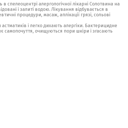
ись в спелеоцентрі алергологічної лікарні Солотвина на
ідовані і залиті водою. Лікування відбувається в
тичні процедури, масаж, аплікації грязі, сольові
астматиків і легко дихають алергіки. Бактерицидне
щує самопочуття, очищуються пори шкіри і згасають