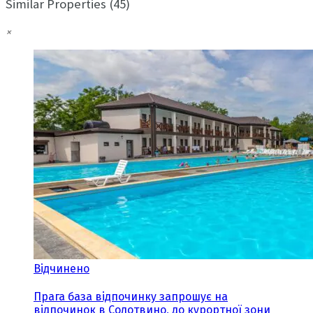
Similar Properties (45)
×
Відчинено
Прага база відпочинку запрошує на
відпочинок в Солотвино, до курортної зони