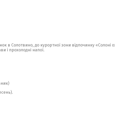
нок в Солотвино, до курортної зони відпочинку «Солоні о
ви і прохолодні напої.
ьник)
есень).