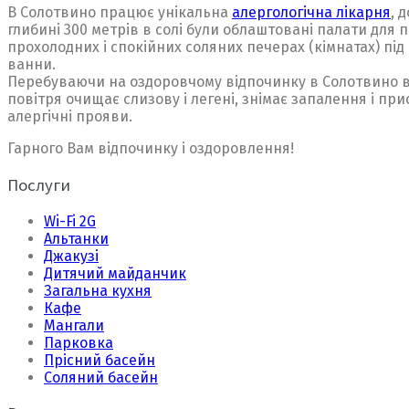
В Солотвино працює унікальна
алергологічна лікарня
, 
глибині 300 метрів в солі були облаштовані палати для 
прохолодних і спокійних соляних печерах (кімнатах) пі
ванни.
Перебуваючи на оздоровчому відпочинку в Солотвино вж
повітря очищає слизову і легені, знімає запалення і п
алергічні прояви.
Гарного Вам відпочинку і оздоровлення!
Послуги
Wi-Fi 2G
Альтанки
Джакузі
Дитячий майданчик
Загальна кухня
Кафе
Мангали
Парковка
Прісний басейн
Соляний басейн