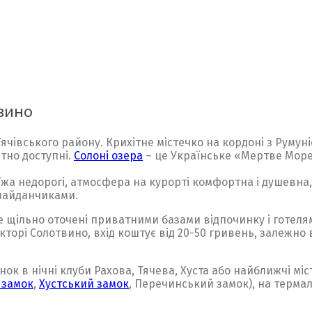
твино
ячівського району. Крихітне містечко на кордоні з Румун
ютно доступні.
Солоні озера
– це Українське «Мертве Море
і їжа недорогі, атмосфера на курорті комфортна і душевна
 майданчиками.
е щільно оточені приватними базами відпочинку і готеля
орі Солотвино, вхід коштує від 20-50 гривень, залежно ві
ок в нічні клуби Рахова, Тячева, Хуста або найближчі міс
 замок
,
Хустський замок
, Перечинський замок), на терма