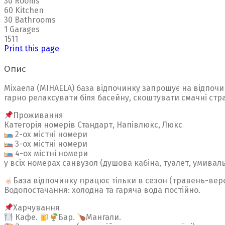
30 Rooms
60 Kitchen
30 Bathrooms
1 Garages
1511
Print this page
Опис
Міхаела (MIHAELA) база відпочинку запрошує на відпочи
гарно релаксувати біля басейну, скоштувати смачні стра
Проживання
Категорія номерів Стандарт, Напівлюкс, Люкс
2-ох містні номери
3-ох містні номери
4-ох містні номери
у всіх номерах санвузол (душова кабіна, туалет, умивал
База відпочинку працює тільки в сезон (травень-вер
Водопостачання: холодна та гаряча вода постійно.
Харчування
Кафе.
Бар.
Мангали.