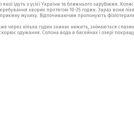
до якої їдуть з усієї України та ближнього зарубіжжя. Кол
перебування хворих протягом 10-25 годин. Зараз вони лікв
д приємну музику. Відпочиваючим пропонують фізіотерапев
е через кілька годин зникає нежить, знімаються спазми 
рискорює одужання. Солона вода в басейнах і озері покра