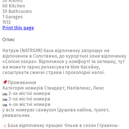
30 Rooms
60 Kitchen
30 Bathrooms
1 Garages
1513
Print this page
Опис
Натрум (NATRIUM) база відпочинку запрошує на
відпочинок в Солотвино, до курортної зони відпочинку
«Солоні озера». Відпочинок у комфорті та затишку, тут
ви можете гарно релаксувати біля басейну,
скоштувати смачні страви і прохолодні напої.
Проживання
Категорія номерів Стандарт, Напівлюкс, Люкс
2-ох містні номери
3-ох містні номери
4-ох містні номери
у всіх номерах санвузол (душова кабіна, туалет,
умивальник.
База відпочинку працює тільки в сезон (травень-