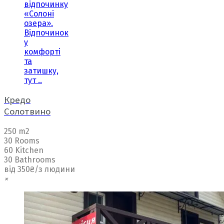
відпочинку
«Солоні
озера».
Відпочинок
у
комфорті
та
затишку,
тут ..
Кредо
Солотвино
250 m2
30 Rooms
60 Kitchen
30 Bathrooms
від 350₴/з людини
×