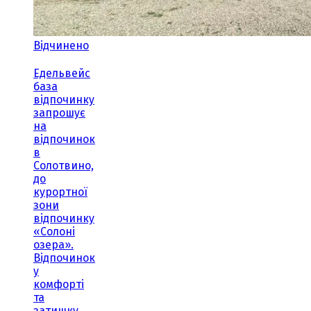
Відчинено
Едельвейс
база
відпочинку
запрошує
на
відпочинок
в
Солотвино,
до
курортної
зони
відпочинку
«Солоні
озера».
Відпочинок
у
комфорті
та
затишку,