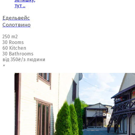
тут ..
Едельвейс
Солотвино
250 m2
30 Rooms
60 Kitchen
30 Bathrooms
від 350₴/з людини
×