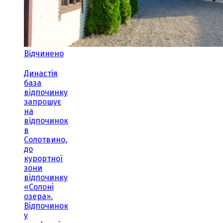
Відчинено
Династія
база
відпочинку
запрошує
на
відпочинок
в
Солотвино,
до
курортної
зони
відпочинку
«Солоні
озера».
Відпочинок
у