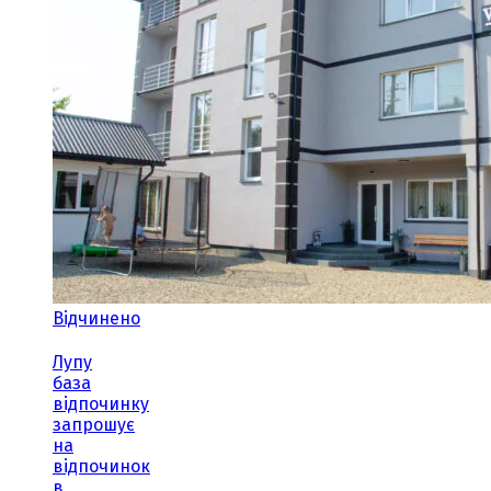
Відчинено
Лупу
база
відпочинку
запрошує
на
відпочинок
в