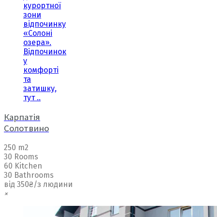
курортної
зони
відпочинку
«Солоні
озера».
Відпочинок
у
комфорті
та
затишку,
тут ..
Карпатія
Солотвино
250 m2
30 Rooms
60 Kitchen
30 Bathrooms
від 350₴/з людини
×