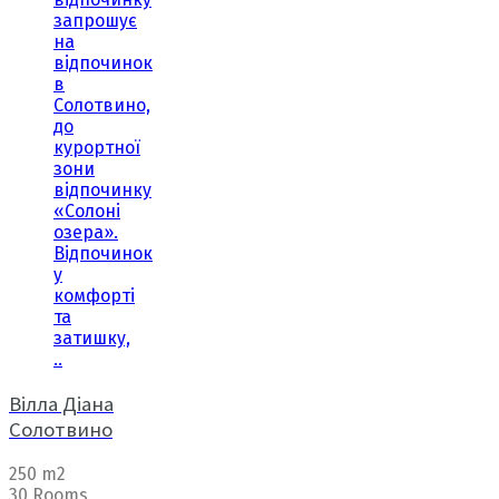
запрошує
на
відпочинок
в
Солотвино,
до
курортної
зони
відпочинку
«Солоні
озера».
Відпочинок
у
комфорті
та
затишку,
..
Вілла Діана
Солотвино
250 m2
30 Rooms