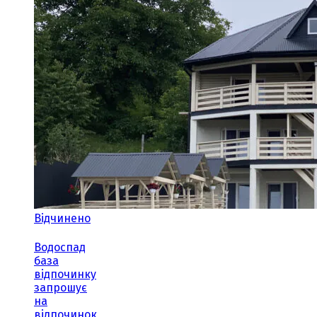
Відчинено
Водоспад
база
відпочинку
запрошує
на
відпочинок