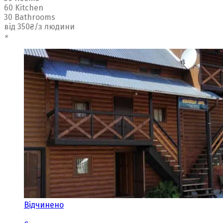
60 Kitchen
30 Bathrooms
від 350₴/з людини
×
Відчинено