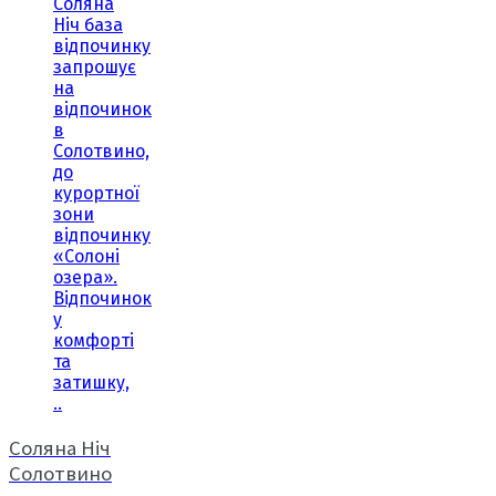
Соляна
Ніч база
відпочинку
запрошує
на
відпочинок
в
Солотвино,
до
курортної
зони
відпочинку
«Солоні
озера».
Відпочинок
у
комфорті
та
затишку,
..
Соляна Ніч
Солотвино