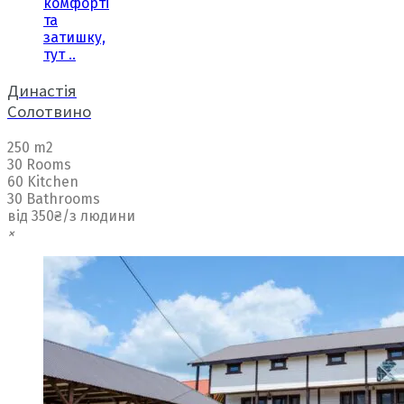
комфорті
та
затишку,
тут ..
Династія
Солотвино
250 m2
30 Rooms
60 Kitchen
30 Bathrooms
від 350₴/з людини
×