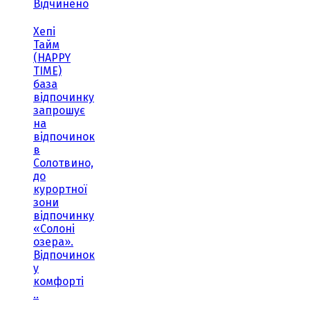
Відчинено
Хепі
Тайм
(HAPPY
TIME)
база
відпочинку
запрошує
на
відпочинок
в
Солотвино,
до
курортної
зони
відпочинку
«Солоні
озера».
Відпочинок
у
комфорті
..