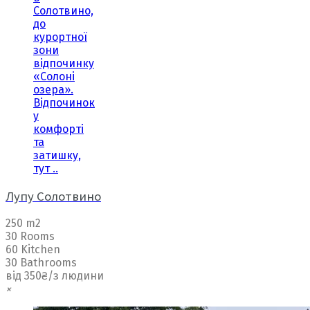
Солотвино,
до
курортної
зони
відпочинку
«Солоні
озера».
Відпочинок
у
комфорті
та
затишку,
тут ..
Лупу Солотвино
250 m2
30 Rooms
60 Kitchen
30 Bathrooms
від 350₴/з людини
×