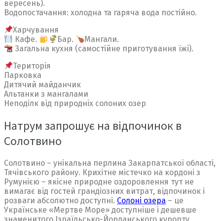
вересень).
Водопостачання: холодна та гаряча вода постійно.
Харчування
Кафе.
Бар.
Мангали.
Загальна кухня (самостійне приготування їжі).
Територія
Парковка
Дитячий майданчик
Альтанки з мангалами
Неподілк від природніх солоних озер
Натрум запрошує на відпочинок в
Солотвино
Солотвино – унікальна перлина Закарпатської області,
Тячівського району. Крихітне містечко на кордоні з
Румунією – якісне природне оздоровлення тут не
вимагає від гостей грандіозних витрат, відпочинок і
розваги абсолютно доступні.
Солоні озера
– це
Українське «Мертве Море» доступніше і дешевше
знаменитого Ізраїльсько-Йорданського курорту.