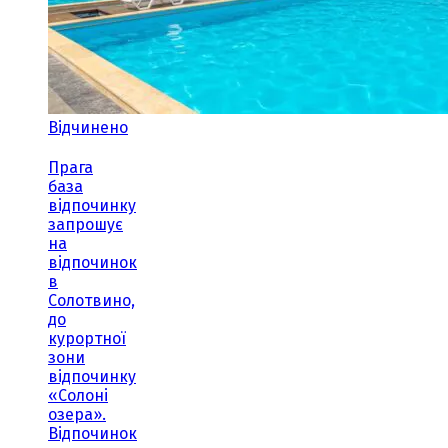
Відчинено
Прага
база
відпочинку
запрошує
на
відпочинок
в
Солотвино,
до
курортної
зони
відпочинку
«Солоні
озера».
Відпочинок