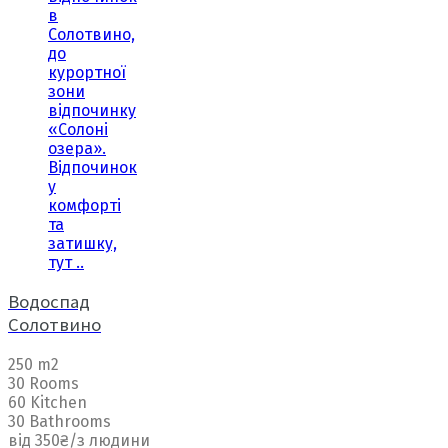
в
Солотвино,
до
курортної
зони
відпочинку
«Солоні
озера».
Відпочинок
у
комфорті
та
затишку,
тут ..
Водоспад
Солотвино
250 m2
30 Rooms
60 Kitchen
30 Bathrooms
від 350₴/з людини