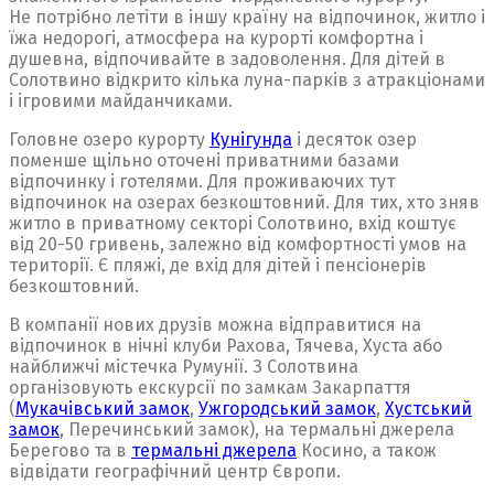
Не потрібно летіти в іншу країну на відпочинок, житло і
їжа недорогі, атмосфера на курорті комфортна і
душевна, відпочивайте в задоволення. Для дітей в
Солотвино відкрито кілька луна-парків з атракціонами
і ігровими майданчиками.
Головне озеро курорту
Кунігунда
і десяток озер
поменше щільно оточені приватними базами
відпочинку і готелями. Для проживаючих тут
відпочинок на озерах безкоштовний. Для тих, хто зняв
житло в приватному секторі Солотвино, вхід коштує
від 20-50 гривень, залежно від комфортності умов на
території. Є пляжі, де вхід для дітей і пенсіонерів
безкоштовний.
В компанії нових друзів можна відправитися на
відпочинок в нічні клуби Рахова, Тячева, Хуста або
найближчі містечка Румунії. З Солотвина
організовують екскурсії по замкам Закарпаття
(
Мукачівський замок
,
Ужгородський замок
,
Хустський
замок
, Перечинський замок), на термальні джерела
Берегово та в
термальні джерела
Косино, а також
відвідати географічний центр Європи.