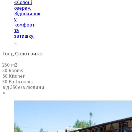
«Солоні
озера».
Відпочинок
у
комфорті
та
затишку,
..
Голд Солотвино
250 m2
30 Rooms
60 Kitchen
30 Bathrooms
від 350₴/з людини
×