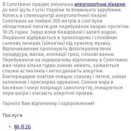
В Солотвино працює унікальна
алергологічна лікарня
,
до якої їдуть з усієї України та ближнього зарубіжжя.
Колись в спелеоцентрі алергологічної лікарні
Солотвина на глибині 300 метрів в солі були
облаштовані палати для перебування хворих протягом
10-25 годин. Зараз вони ліквідовані і залиті водою.
Лікування відбувається в прохолодних і спокійних
соляних печерах (кімнатах) під приємну музику.
Відпочиваючим пропонують фізіотерапевтичні
процедури, масаж, аплікації грязі, сольові ванни.
Перебуваючи на оздоровчому відпочинку в Солотвино
вже через кілька годин зникає нежить, знімаються
спазми астматиків і легко дихають алергіки.
Бактерицидне повітря очищає слизову і легені, знімає
запалення і прискорює одужання. Солона вода в
басейнах і озері покращує самопочуття, очищуються
пори шкіри і згасають алергічні прояви.
Гарного Вам відпочинку і оздоровлення!
Послуги
Wi-Fi 2G