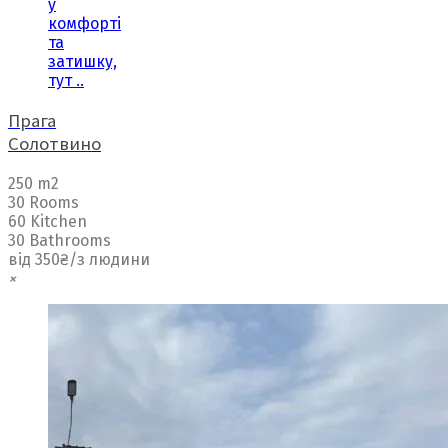
у
комфорті
та
затишку,
тут ..
Прага
Солотвино
250 m2
30 Rooms
60 Kitchen
30 Bathrooms
від 350₴/з людини
×